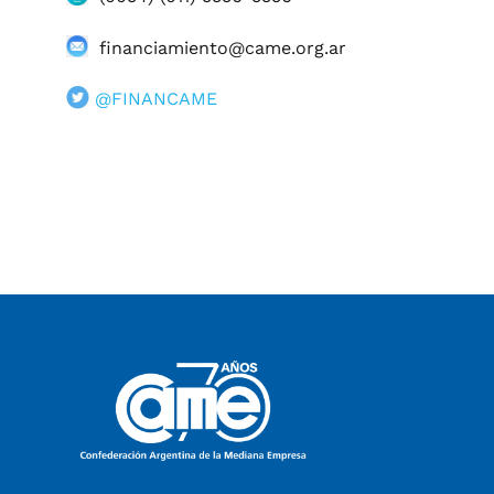
financiamiento@came.org.ar
@FINANCAME